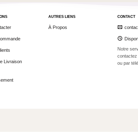
IONS
AUTRES LIENS
CONTACT
acter
À Propos
conta
 Commande
Dispon
Notre serv
ients
contactez
de Livraison
ou par té
sement