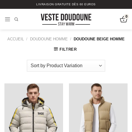
Passer
LIVRAISON GRATUITE DÈS 60 EUROS
au
contenu
0
ACCUEIL
/
DOUDOUNE HOMME
/
DOUDOUNE BEIGE HOMME
FILTRER