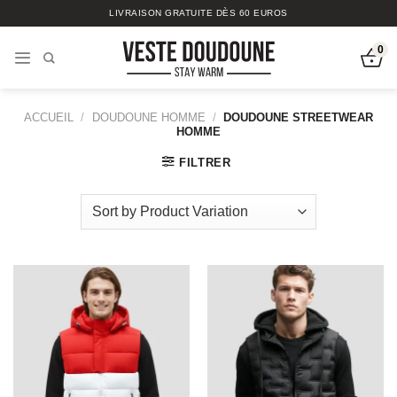
Passer
LIVRAISON GRATUITE DÈS 60 EUROS
au
contenu
0
ACCUEIL
/
DOUDOUNE HOMME
/
DOUDOUNE STREETWEAR
HOMME
FILTRER