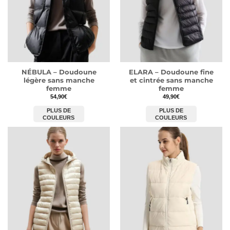
NÉBULA – Doudoune
ELARA – Doudoune fine
légère sans manche
et cintrée sans manche
femme
femme
54,90
€
49,90
€
PLUS DE
PLUS DE
COULEURS
COULEURS