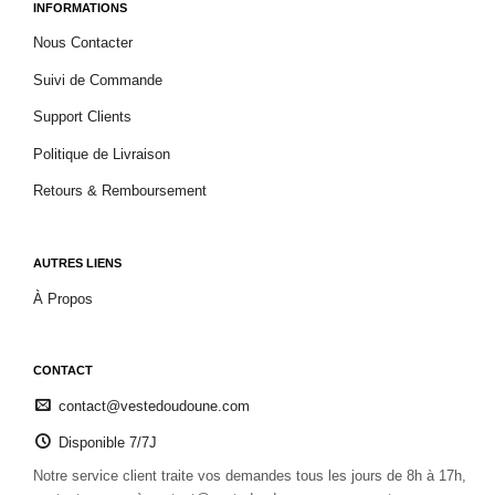
INFORMATIONS
Nous Contacter
Suivi de Commande
Support Clients
Politique de Livraison
Retours & Remboursement
AUTRES LIENS
À Propos
CONTACT
contact@vestedoudoune.com
Disponible 7/7J
Notre service client traite vos demandes tous les jours de 8h à 17h,