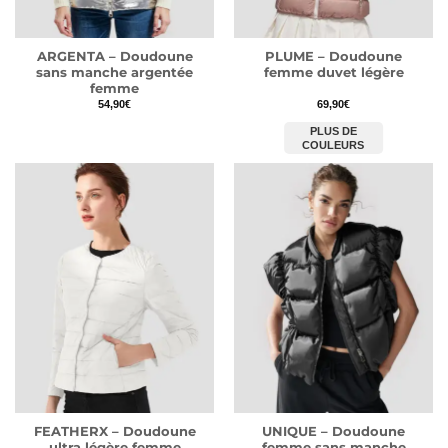
ARGENTA – Doudoune
PLUME – Doudoune
sans manche argentée
femme duvet légère
femme
54,90
€
69,90
€
PLUS DE
COULEURS
FEATHERX – Doudoune
UNIQUE – Doudoune
ultra légère femme
femme sans manche