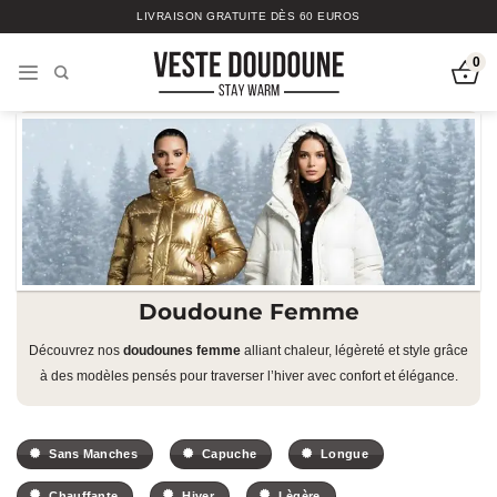
Passer
LIVRAISON GRATUITE DÈS 60 EUROS
au
contenu
0
Doudoune Femme
Découvrez nos
doudounes femme
alliant chaleur, légèreté et style grâce
à des modèles pensés pour traverser l’hiver avec confort et élégance.
Sans Manches
Capuche
Longue
Chauffante
Hiver
Lègère