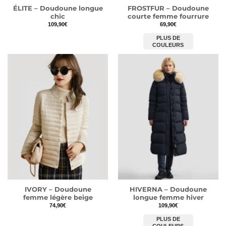
ÉLITE – Doudoune longue
FROSTFUR – Doudoune
chic
courte femme fourrure
109,90
€
69,90
€
PLUS DE
COULEURS
IVORY – Doudoune
HIVERNA – Doudoune
femme légère beige
longue femme hiver
74,90
€
109,90
€
PLUS DE
COULEURS