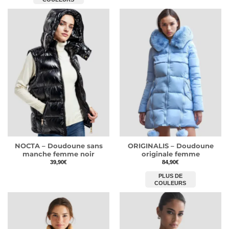
NOCTA – Doudoune sans
ORIGINALIS – Doudoune
manche femme noir
originale femme
39,90
€
84,90
€
PLUS DE
COULEURS