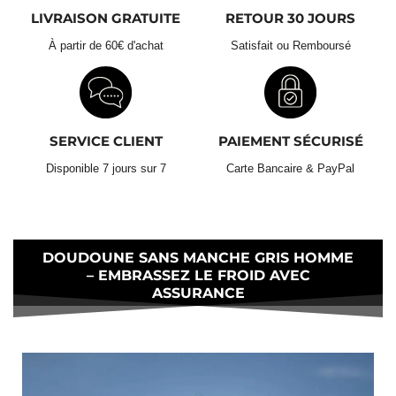
rembourrage et réduire l’efficacité thermique. Laissez-la
LIVRAISON GRATUITE
RETOUR 30 JOURS
sécher à l’air libre, idéalement à plat sur une surface propre.
Livraison Standard Gratuite :
À partir de 60€ d'achat
Satisfait ou Remboursé
Astuce pratique pour le lavage :
Retours & Échanges 30 Jours
SERVICE CLIENT
PAIEMENT SÉCURISÉ
Disponible 7 jours sur 7
Carte Bancaire & PayPal
DOUDOUNE SANS MANCHE GRIS HOMME
– EMBRASSEZ LE FROID AVEC
ASSURANCE