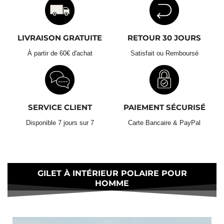
dans le tambour.
Évitez le sèche-linge :
Ne mettez pas votre doudoune au
sèche-linge. La chaleur peut endommager les fibres du
rembourrage et réduire l’efficacité thermique. Laissez-la
LIVRAISON GRATUITE
RETOUR 30 JOURS
sécher à l’air libre, idéalement à plat sur une surface propre.
Livraison Standard Gratuite :
À partir de 60€ d'achat
Satisfait ou Remboursé
Astuce pratique pour le lavage :
Retours & Échanges 30 Jours
SERVICE CLIENT
PAIEMENT SÉCURISÉ
Disponible 7 jours sur 7
Carte Bancaire & PayPal
GILET À INTÉRIEUR POLAIRE POUR
HOMME