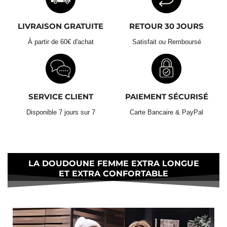
Évitez le sèche-linge :
Ne mettez pas votre doudoune au
sèche-linge. La chaleur peut endommager les fibres du
rembourrage et réduire l’efficacité thermique. Laissez-la
LIVRAISON GRATUITE
RETOUR 30 JOURS
sécher à l’air libre, idéalement à plat sur une surface propre.
Livraison Standard Gratuite :
À partir de 60€ d'achat
Satisfait ou Remboursé
Astuce pratique pour le lavage :
Retours & Échanges 30 Jours
SERVICE CLIENT
PAIEMENT SÉCURISÉ
Disponible 7 jours sur 7
Carte Bancaire & PayPal
LA DOUDOUNE FEMME EXTRA LONGUE
ET EXTRA CONFORTABLE