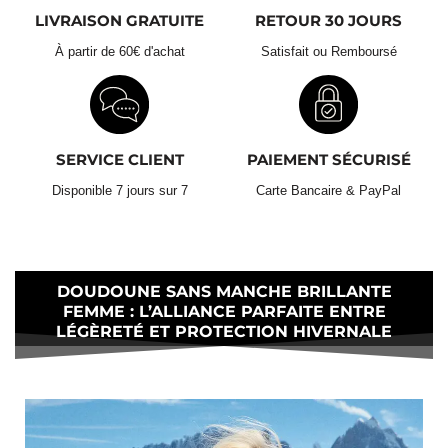
rembourrage et réduire l’efficacité thermique. Laissez-la
LIVRAISON GRATUITE
RETOUR 30 JOURS
sécher à l’air libre, idéalement à plat sur une surface propre.
Livraison Standard Gratuite :
À partir de 60€ d'achat
Satisfait ou Remboursé
Astuce pratique pour le lavage :
Retours & Échanges 30 Jours
SERVICE CLIENT
PAIEMENT SÉCURISÉ
Disponible 7 jours sur 7
Carte Bancaire & PayPal
DOUDOUNE SANS MANCHE BRILLANTE
FEMME : L’ALLIANCE PARFAITE ENTRE
LÉGÈRETÉ ET PROTECTION HIVERNALE