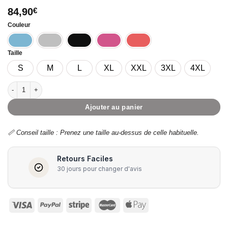
84,90
€
Couleur
Taille
S
M
L
XL
XXL
3XL
4XL
quantité de ORIGINALIS – Doudoune originale femme
Ajouter au panier
📏 Conseil taille : Prenez une taille au-dessus de celle habituelle.
Retours Faciles
Paiement
30 jours pour changer d'avis
Transactio