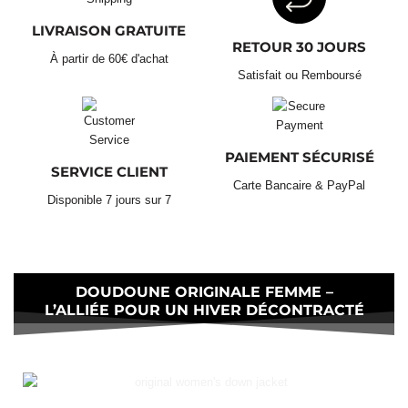
Évitez le sèche-linge :
Ne mettez pas votre doudoune au
sèche-linge. La chaleur peut endommager les fibres du
LIVRAISON GRATUITE
rembourrage et réduire l’efficacité thermique. Laissez-la
RETOUR 30 JOURS
À partir de 60€ d'achat
sécher à l’air libre, idéalement à plat sur une surface propre.
Livraison Standard Gratuite :
Satisfait ou Remboursé
Astuce pratique pour le lavage :
PAIEMENT SÉCURISÉ
Retours & Échanges 30 Jours
SERVICE CLIENT
Carte Bancaire & PayPal
Disponible 7 jours sur 7
DOUDOUNE ORIGINALE FEMME –
L’ALLIÉE POUR UN HIVER DÉCONTRACTÉ